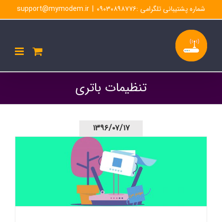
Ski
شماره پشتیبانی تلگرامی :۰۹۰۳۰۸۹۸۷۷۶
|
support@mymodem.ir
t
conten
تنظیمات باتری
۱۳۹۶/۰۷/۱۷
تنظیمات مودم LH92-تغییر پسورد و نام کاربری-تنظیمات باتری
مودم-اپلیکیشن مودم من