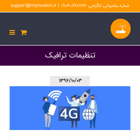
Ski
شماره پشتیبانی تلگرامی :۰۹۰۳۰۸۹۸۷۷۶
|
support@mymodem.ir
t
conten
تنظیمات ترافیک
۱۳۹۶/۱۰/۰۳
تنظیمات ترافیک مودم lh96 – تنظیمات پهنای باند مودم های
ایرانسل