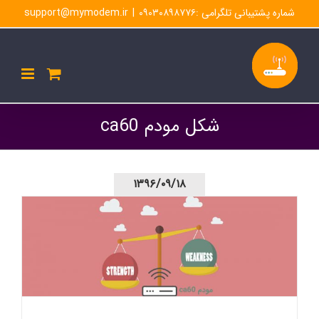
Ski
شماره پشتیبانی تلگرامی :۰۹۰۳۰۸۹۸۷۷۶
|
support@mymodem.ir
t
conten
شکل مودم ca60
۱۳۹۶/۰۹/۱۸
مودم ca60 ایرانسل را بهتر بشناسید – مشخصات فنی- نقاط
قوت و ضعف