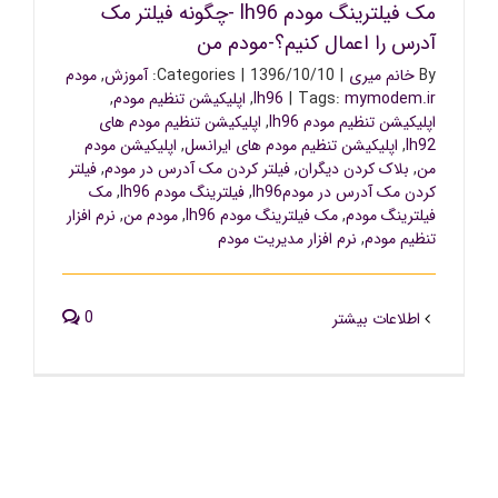
مک فیلترینگ مودم lh96 -چگونه فیلتر مک
آدرس را اعمال کنیم؟-مودم من
By
خانم میری
|
1396/10/10
|
Categories:
آموزش
,
مودم
mymodem.ir
Tags:
|
lh96
,
اپلیکیشن تنظیم مودم
,
اپلیکیشن تنظیم مودم lh96
,
اپلیکیشن تنظیم مودم های
lh92
,
اپلیکیشن تنظیم مودم های ایرانسل
,
اپلیکیشن مودم
من
,
بلاک کردن دیگران
,
فیلتر کردن مک آدرس در مودم
,
فیلتر
کردن مک آدرس در مودمlh96
,
فیلترینگ مودم lh96
,
مک
فیلترینگ مودم
,
مک فیلترینگ مودم lh96
,
مودم من
,
نرم افزار
تنظیم مودم
,
نرم افزار مدیریت مودم
0
اطلاعات بیشتر