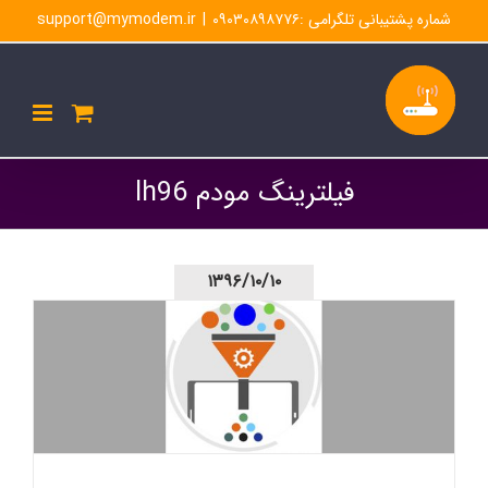
Ski
شماره پشتیبانی تلگرامی :۰۹۰۳۰۸۹۸۷۷۶
|
support@mymodem.ir
t
conten
فیلترینگ مودم lh96
۱۳۹۶/۱۰/۱۰
مک فیلترینگ مودم lh96 -چگونه فیلتر مک آدرس را اعمال
کنیم؟-مودم من