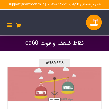
Ski
شماره پشتیبانی تلگرامی :۰۹۰۳۰۸۹۸۷۷۶
|
support@mymodem.ir
t
conten
نقاط ضعف و قوت ca60
۱۳۹۶/۰۹/۱۸
مودم ca60 ایرانسل را بهتر بشناسید – مشخصات فنی- نقاط
قوت و ضعف