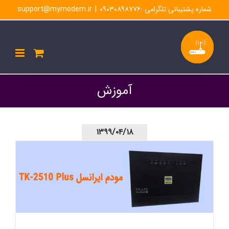
Ski
شماره پشتیبانی تلگرامی :۰۹۰۳۰۸۹۸۷۷۶
|
support@mymodem.ir
t
conten
آموزش
۱۳۹۹/۰۴/۱۸
مشخصات و نحوه تنظیمات مودم ایرانسل TK-2510 plus +
روش خرید