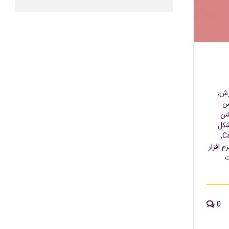
ی- نقاط
زش
,
شن
شن
کل
,
رم افزار
ت
0