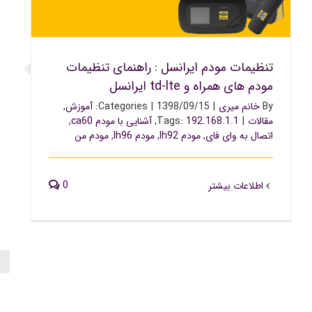
و td-lte ایرانسل
تنظیمات مودم ایرانسل : راهنمای تنظیمات
مودم های همراه و td-lte ایرانسل
By
خانم میری
|
1398/09/15
|
Categories:
آموزش
,
مقالات
|
192.168.1.1
Tags:
,
آشنایی با مودم ca60
,
اتصال به وای فای
,
مودم lh92
,
مودم lh96
,
مودم من
0
اطلاعات بیشتر