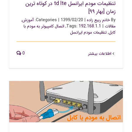
تنظیمات مودم ایرانسل td lte در کوتاه ترین
زمان [بهار ۹۹]
By
خانم ربیع زاده
|
1399/02/20
|
Categories:
آموزش
,
مقالات
|
192.168.1.1
Tags:
,
اتصال کامپیوتر به مودم با
کابل
,
تنظیمات مودم ایرانسل
0
اطلاعات بیشتر
نحوه اتصال کامپیوتر به مودم با کابل + ۵ نکته کلیدی [بهار ۹۹]