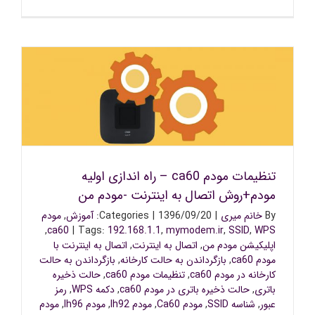
تنظیمات مودم ca60 – راه اندازی اولیه مودم+روش اتصال به
اینترنت -مودم من
تنظیمات مودم ca60 – راه اندازی اولیه
مودم+روش اتصال به اینترنت -مودم من
By
خانم میری
|
1396/09/20
|
Categories:
آموزش
,
مودم
,
ca60
|
Tags:
192.168.1.1
,
mymodem.ir
,
SSID
,
WPS
اپلیکیشن مودم من
,
اتصال به اینترنت
,
اتصال به اینترنت با
مودم ca60
,
بازگرداندن به حالت کارخانه
,
بازگرداندن به حالت
کارخانه در مودم ca60
,
تنظیمات مودم ca60
,
حالت ذخیره
باتری
,
حالت ذخیره باتری در مودم ca60
,
دکمه WPS
,
رمز
عبور
,
شناسه SSID
,
مودم Ca60
,
مودم lh92
,
مودم lh96
,
مودم