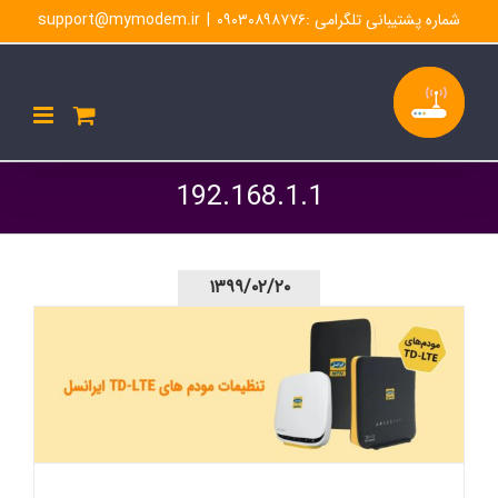
Ski
شماره پشتیبانی تلگرامی :۰۹۰۳۰۸۹۸۷۷۶
|
support@mymodem.ir
t
conten
192.168.1.1
۱۳۹۹/۰۲/۲۰
تنظیمات مودم ایرانسل td lte در کوتاه ترین زمان [بهار ۹۹]