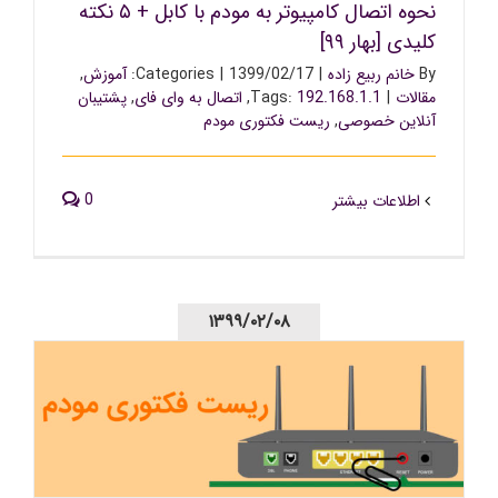
نحوه اتصال کامپیوتر به مودم با کابل + ۵ نکته
کلیدی [بهار ۹۹]
By
خانم ربیع زاده
|
1399/02/17
|
Categories:
آموزش
,
مقالات
|
192.168.1.1
Tags:
,
اتصال به وای فای
,
پشتیبان
آنلاین خصوصی
,
ریست فکتوری مودم
0
اطلاعات بیشتر
۱۳۹۹/۰۲/۰۸
ریست فکتوری مودم : چگونه مودم خود را به تنظیمات کارخانه
برگردانیم؟