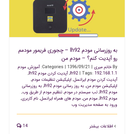
به روزرسانی مودم lh92 – چجوری فریمور مودمم رو آپدیت
کنم؟ – مودم من
به روزرسانی مودم lh92 – چجوری فریمور مودمم
رو آپدیت کنم؟ – مودم من
By
خانم میری
|
1396/09/21
|
Categories:
آموزش
,
مودم
192.168.1.1
Tags:
|
lh92
,
آپدیت کردن مودم lh92
,
آپدیت کردن مودم ایرانسل
,
اپلیکیشن تنظیمات مودم
,
اپلیکیشن مودم من
,
به روز رسانی مودم lh92
,
به روزرسانی
مودم lh92
,
تب سیستم در مودم
,
تنظیم مودم از طریق وب
,
مودم lh92
,
مودم من
,
مودم های همراه ایرانسل
,
نام کاربری
,
ورود به صفحه مدیریت وب
14
اطلاعات بیشتر