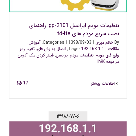
های td-lte
تنظیمات مودم ایرانسل gp-2101: راهنمای
نصب سریع مودم های td-lte
By
خانم میری
|
1398/09/03
|
Categories:
آموزش
,
مقالات
|
192.168.1.1
Tags:
,
اتصال به وای فای
,
تغییر رمز
وای فای مودم
,
تنظیمات مودم ایرانسل
,
فیلتر کردن مک آدرس
در مودمlh96
17
اطلاعات بیشتر
۱۳۹۸/۰۷/۰۶