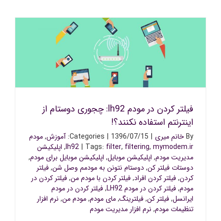
فیلتر کردن در مودم lh92: چجوری دوستام از اینترنتم استفاده
نکنند؟!
فیلتر کردن در مودم lh92: چجوری دوستام از
اینترنتم استفاده نکنند؟!
By
خانم میری
|
1396/07/15
|
Categories:
آموزش
,
مودم
mymodem.ir
,
filtering
,
filter
Tags:
|
lh92
,
اپلیکیشن
مدیریت مودم
,
اپلیکیشن موبایل
,
اپلیکیشن موبایل برای مودم
,
دوستات فیلتر کن
,
دوستام نتونن به مودمم وصل شن
,
فیلتر
کردن
,
فیلتر کردن افراد
,
فیلتر کردن با مودم من
,
فیلتر کردن در
مودم
,
فیلتر کردن در مودم LH92
,
فیلتر کردن در مودم
ایرانسل
,
فیلتر کن
,
فیلترینگ
,
مای مودم
,
مودم من
,
نرم افزار
تنظیمات مودم
,
نرم افزار مدیریت مودم