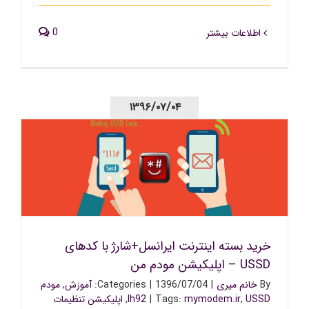
0
اطلاعات بیشتر
۱۳۹۶/۰۷/۰۴
خرید بسته اینترنت ایرانسل+شارژ با کدهای USSD –
اپلیکیشن مودم من
خرید بسته اینترنت ایرانسل+شارژ با کدهای
USSD – اپلیکیشن مودم من
By
خانم میری
|
1396/07/04
|
Categories:
آموزش
,
مودم
USSD
,
mymodem.ir
Tags:
|
lh92
,
اپلیکیشن تنظیمات