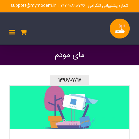
Ski
شماره پشتیبانی تلگرامی :۰۹۰۳۰۸۹۸۷۷۶
|
support@mymodem.ir
t
conten
مای مودم
۱۳۹۶/۰۷/۱۷
تنظیمات مودم LH92-تغییر پسورد و نام کاربری-تنظیمات باتری
مودم-اپلیکیشن مودم من