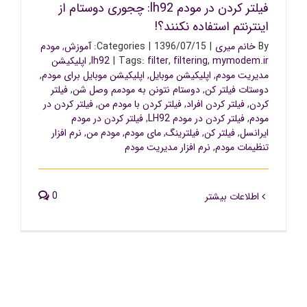
فیلتر کردن در مودم lh92: چجوری دوستام از
اینترنتم استفاده نکنند؟!
By
خانم میری
|
1396/07/15
|
Categories:
آموزش
,
مودم
mymodem.ir
,
filtering
,
filter
Tags:
|
lh92
,
اپلیکیشن
مدیریت مودم
,
اپلیکیشن موبایل
,
اپلیکیشن موبایل برای مودم
,
دوستات فیلتر کن
,
دوستام نتونن به مودمم وصل شن
,
فیلتر
کردن
,
فیلتر کردن افراد
,
فیلتر کردن با مودم من
,
فیلتر کردن در
مودم
,
فیلتر کردن در مودم LH92
,
فیلتر کردن در مودم
ایرانسل
,
فیلتر کن
,
فیلترینگ
,
مای مودم
,
مودم من
,
نرم افزار
تنظیمات مودم
,
نرم افزار مدیریت مودم
0
اطلاعات بیشتر