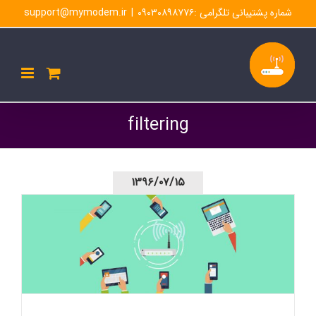
Ski
شماره پشتیبانی تلگرامی :۰۹۰۳۰۸۹۸۷۷۶
|
support@mymodem.ir
t
conten
filtering
۱۳۹۶/۰۷/۱۵
فیلتر کردن در مودم lh92: چجوری دوستام از اینترنتم استفاده
نکنند؟!