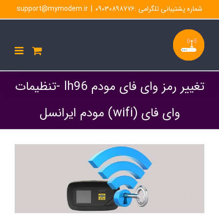
Ski
شماره پشتیبانی تلگرامی :۰۹۰۳۰۸۹۸۷۷۶
|
support@mymodem.ir
t
conten
تغییر رمز وای فای مودم lh96 -تنظیمات
وای فای (wifi) مودم ایرانسل