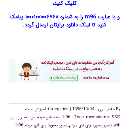
کلیک کنید،
و یا عبارت m96 را به شماره ۱۰۰۰۱۰۰۱۰۰۶۷۶۸ پیامک
کنید تا لینک دانلود برایتان ارسال گردد.
By
خانم میری
|
1396/10/04
|
Categories:
آموزش
,
مودم
SSID
,
mymodem.ir
Tags:
|
lh96
,
اپلیکیشن مودم من
,
تغییر پسورد
wifi
,
تغییر پسورد وای فای مودم
,
تغییر پسورد وای فای مودم lh96
,