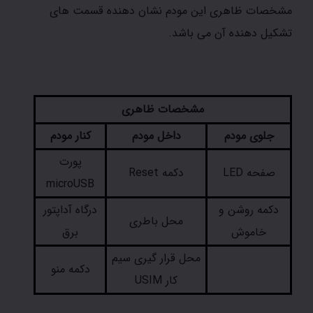
مشخصات ظاهری این مودم نشان دهنده قسمت های
تشکیل دهنده آن می باشد.
مشخصات ظاهری
جلوی مودم
داخل مودم
کنار مودم
پورت
صفحه LED
دکمه Reset
microUSB
دکمه روشن و
درگاه آداپتور
محل باطری
خاموش
برق
محل قرار گیری سیم
دکمه منو
کار USIM