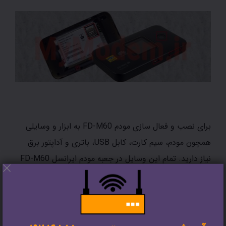
برای نصب و فعال سازی مودم FD-M60 به ابزار و وسایلی
همچون مودم، سیم کارت، کابل USB، باتری و آداپتور برق
نیاز دارید. تمام این وسایل در جعبه مودم ایرانسل FD-M60
خریداری شده وجود دارد. شما می توانید در ۴ مرحله زیر
مودم خود را نصب و فعال سازی نمایید.
مرحله اول:
سیم کارت و باتری را در مودم قرار دهید.