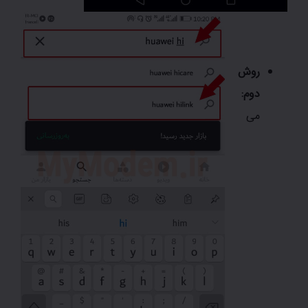
روش
دوم:
می