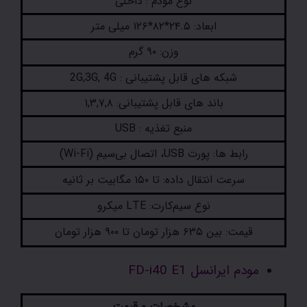
نوع مودم : داخلی
ابعاد: ۲۴.۵*۸۲*۱۲۶ میلی متر
وزن: ۹۰ گرم
شبکه های قابل پشتیبانی : 2G,3G, 4G
باند های قابل پشتیبانی: ۱,۳,۷,۸
منبع تغذیه : USB
رابط ها: پورت USB، اتصال بی‌سیم (Wi-Fi)
سرعت انتقال داده: تا ۱۵۰ مگابیت بر ثانیه
نوع سیم‌کارت: LTE میکرو
قیمت: بین ۶۳۵ هزار تومان تا ۹۰۰ هزار تومان
مودم ایرانسل FD-i40 E1
مشخصات و قیمت