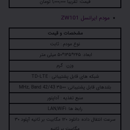
قیمت: تقریبا ۱,۰۰۰,۰۰۰ تومان
مودم ایرانسل ZW101
مشخصات و قیمت
نوع مودم : ثابت
ابعاد: ۲۴۵*۱۳۵*۵۰ میلی متر
وزن: گرم
شبکه های قابل پشتیبانی : TD-LTE
بلندهای قابل پشتیبانی: ۳۵۰۰ MHz, Band 42/43
منبع تغذیه : آداپتور
رابط ها: LAN,WiFi
سرعت انتقال داده: دانلود ۱۲۰ مگابیت بر ثانیه آپلود ۳۰
مگابیت بر ثانیه