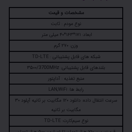
مشخصات و قیمت
نوع مودم : ثابت
ابعاد: ۱۷۱*۱۶۳*۴۰ میلی متر
وزن: ۲۷۰ گرم
شبکه های قابل پشتیبانی : TD-LTE
بلندهای قابل پشتیبانی: ۳۵۰۰/3700MHz
منبع تغذیه : آداپتور
رابط ها: LAN,WiFi
سرعت انتقال داده: دانلود ۱۲۰ مگابیت بر ثانیه آپلود ۳۰
مگابیت بر ثانیه
نوع سیم‌کارت: TD-LTE
قیمت: بین ۷۱۰ هزار تومان تا ۱میلیون ۵۰۰ هزار تومان