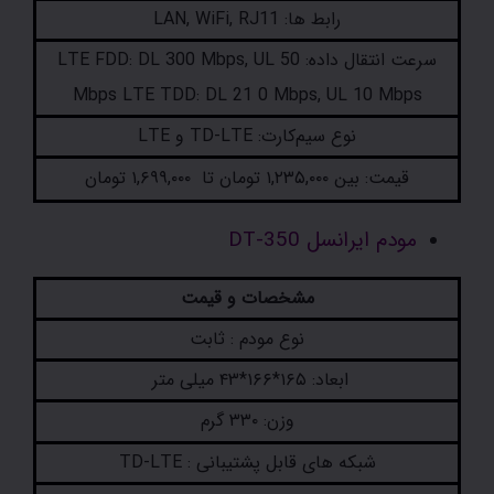
رابط ها: LAN, WiFi, RJ11
سرعت انتقال داده: LTE FDD: DL 300 Mbps, UL 50
Mbps LTE TDD: DL 21 0 Mbps, UL 10 Mbps
نوع سیم‌کارت: TD-LTE و LTE
قیمت: بین ۱,۲۳۵,۰۰۰ تومان تا ۱,۶۹۹,۰۰۰ تومان
مودم ایرانسل DT-350
مشخصات و قیمت
نوع مودم : ثابت
ابعاد: ۱۶۵*۱۶۶*۴۳ میلی متر
وزن: ۳۳۰ گرم
شبکه های قابل پشتیبانی : TD-LTE