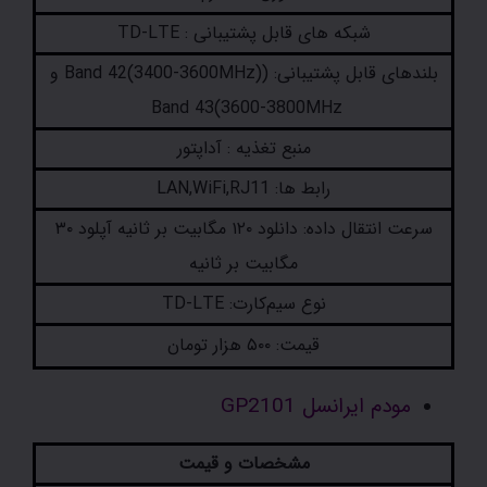
شبکه های قابل پشتیبانی : TD-LTE
بلندهای قابل پشتیبانی: (Band 42(3400-3600MHz) و
Band 43(3600-3800MHz
منبع تغذیه : آداپتور
رابط ها: LAN,WiFi,RJ11
سرعت انتقال داده: دانلود ۱۲۰ مگابیت بر ثانیه آپلود ۳۰
مگابیت بر ثانیه
نوع سیم‌کارت: TD-LTE
قیمت: ۵۰۰ هزار تومان
مودم ایرانسل GP2101
مشخصات و قیمت