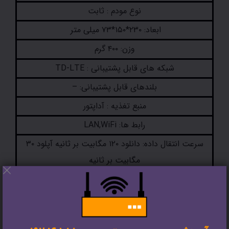
نوع مودم : ثابت
ابعاد: ۲۳۰*۱۵۰*۷۳ میلی متر
وزن: ۴۰۰ گرم
شبکه های قابل پشتیبانی : TD-LTE
بلندهای قابل پشتیبانی: –
منبع تغذیه : آداپتور
رابط ها: LAN,WiFi
سرعت انتقال داده: دانلود ۱۲۰ مگابیت بر ثانیه آپلود ۳۰
مگابیت بر ثانیه
نوع سیم‌کارت: TD-LTE
قیمت: بین ۷۲۰ هزار تومان تا ۸۸۸ هزار تومان
مودم ایرانسل Z6000