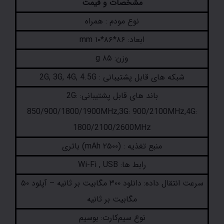
مشخصات و قیمت
نوع مودم : همراه
ابعاد: ۸۶*۸۶*۱۰ mm
وزن: ۸۵ g
شبکه های قابل پشتیبانی : 2G, 3G, 4G, 4.5G
باند های قابل پشتیبانی: 2G:
850/900/1800/1900MHz,3G: 900/2100MHz,4G:
1800/2100/2600MHz
منبع تغذیه : (۲۵۰۰ mAh) باتری
رابط ها: Wi-Fi , USB
سرعت انتقال داده: دانلود ۳۰۰ مگابیت بر ثانیه – آپلود ۵۰
مگابیت بر ثانیه
نوع سیم‌کارت: بوسیم