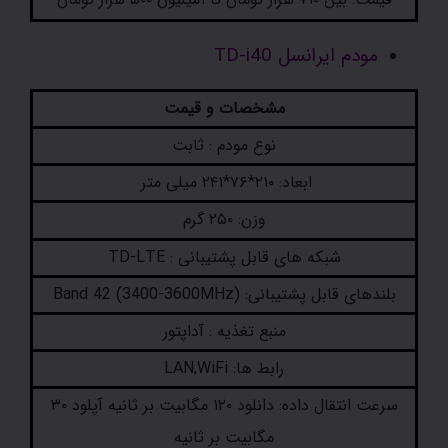
مودم ایرانسل TD-i40
مشخصات و قیمت
نوع مودم : ثابت
ابعاد: ۲۱۰*۷۶*۲۴۱ میلی متر
وزن: ۲۵۰ گرم
شبکه های قابل پشتیبانی : TD-LTE
بلندهای قابل پشتیبانی: (Band 42 (3400-3600MHz
منبع تغذیه : آداپتور
رابط ها: LAN,WiFi
سرعت انتقال داده: دانلود ۱۲۰ مگابیت بر ثانیه آپلود ۳۰
مگابیت بر ثانیه