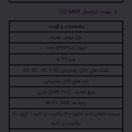
مودم ایرانسل FD-M60
مشخصات و قیمت
نوع مودم : همراه
ابعاد: ۱۰۸*۶۲*۱۷ mm
وزن:۱۲۷ g
شبکه های قابل پشتیبانی :2G, 3G , 4G, 4.5G
باند های قابل پشتیبانی:
منبع تغذیه : (۳۰۰۰ mAh) باتری
رابط ها: Wi-Fi , USB
سرعت انتقال داده: دانلود ۳۰۰ مگابیت بر ثانیه – آپلود ۵۰
مگابیت بر ثانیه