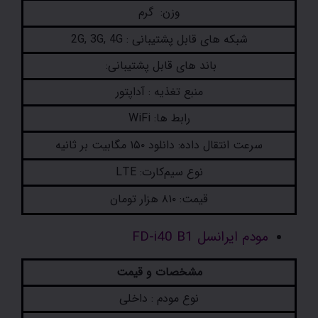
وزن: گرم
شبکه های قابل پشتیبانی : 2G, 3G, 4G
باند های قابل پشتیبانی:
منبع تغذیه : آداپتور
رابط ها: WiFi
سرعت انتقال داده: دانلود ۱۵۰ مگابیت بر ثانیه
نوع سیم‌کارت: LTE
قیمت: ۸۱۰ هزار تومان
مودم ایرانسل FD-i40 B1
مشخصات و قیمت
نوع مودم : داخلی