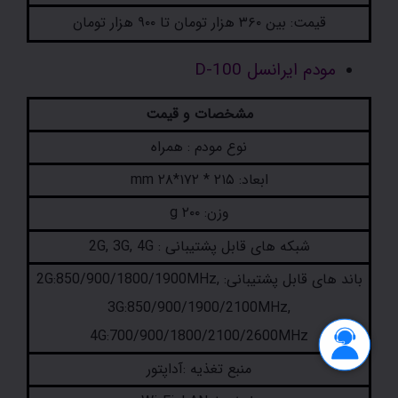
قیمت: بین ۳۶۰ هزار تومان تا ۹۰۰ هزار تومان
مودم ایرانسل D-100
مشخصات و قیمت
نوع مودم : همراه
ابعاد: ۲۱۵ * ۱۷۲*۲۸ mm
وزن: ۲۰۰ g
شبکه های قابل پشتیبانی : 2G, 3G, 4G
باند های قابل پشتیبانی: 2G:850/900/1800/1900MHz,
3G:850/900/1900/2100MHz,
4G:700/900/1800/2100/2600MHz
منبع تغذیه :آداپتور