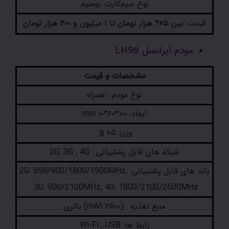
نوع سیم‌کارت: بوسیم
قیمت:
بین ۹۷۵ هزار تومان تا ۱ میلیون و ۴۰۰ هزار تومان
مودم ایرانسل LH96
مشخصات و قیمت
نوع مودم : همراه
ابعاد: ۱۰۰*۶۰*۱۰ mm
وزن: ۸۵ g
شبکه های قابل پشتیبانی : 2G, 3G , 4G
باند های قابل پشتیبانی: 2G: 850/900/1800/1900MHz,
3G: 900/2100MHz, 4G: 1800/2100/2600MHz
منبع تغذیه : (۲۵۰۰ mAh) باتری
رابط ها: Wi-Fi , USB