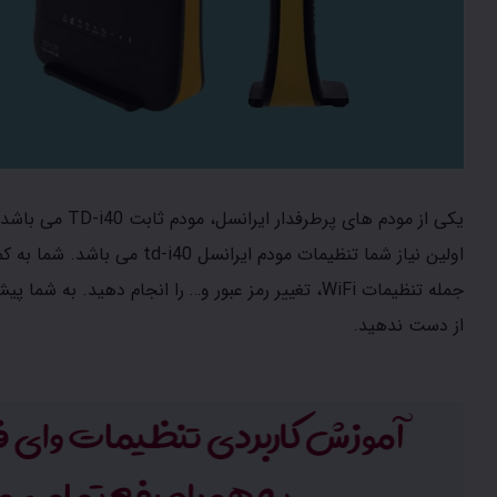
اولین نیاز شما تنظیمات مودم ایرانسل td-i40 می باشد. شما به کمک تنظیمات مودم ایرانسل td-i40 می توانید تمامی
جمله تنظیمات WiFi، تغییر رمز عبور و… را انجام دهید.
از دست ندهید.