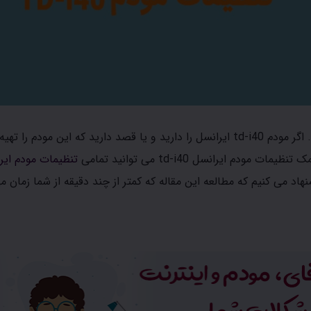
یکی از مودم های پرطرفدار ایرانسل، مودم ثابت TD-i40 می باشد. اگر مودم td-i40 ایرانسل را دارید و یا قصد دارید که این مودم 
تنظیمات مودم ایر
 به شما پیشنهاد می کنیم که مطالعه این مقاله که کمتر از چند دقیقه از شما زمان م