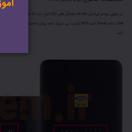
در جلوی مودم ایرانسل td-i40 نشانگر های LED قرار دارد
که هر کدام، نشانگر ع
باشد.