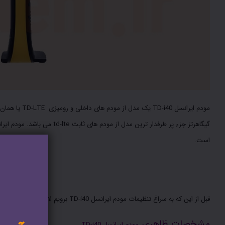
است.
مودم TD-i40 چه مشخصاتی دارد؟
قبل از این که به سراغ تنظیمات مودم ایرانسل TD-i40 برویم لازم است تا با مشخصات ظاهری و فنی مودم آشنا شوید.
مشخصات ظاهری
مودم ایرانسل TD-i40