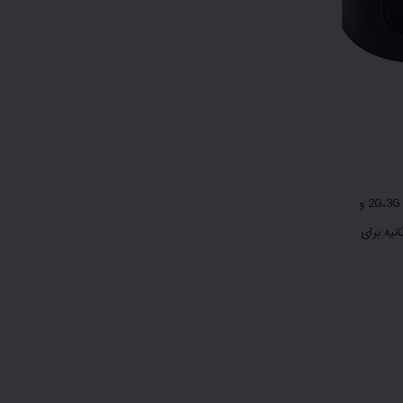
مودم ایرانسل td-i40 از شبکه های 2G،3G ،4G و
ه برای دانلود کردن و ۳۰ مگابیت بر ثانیه برای