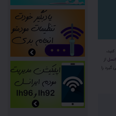
را تهیه کنید،
انسل
از
ی گیرد را