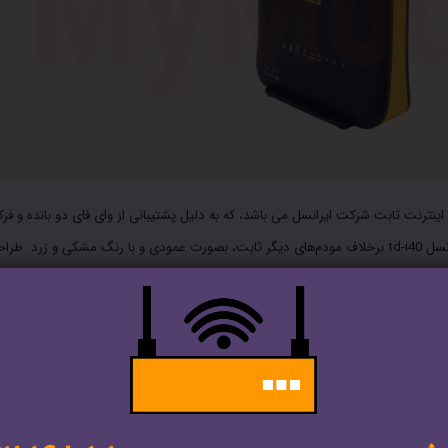
گیگاهرتز جزء پر طرفدار ترین مدل از مودم های ثابت td-lte می باشد. مودم ایرانسل td-i40 برخلاف مودم‌های دیگر ثابت، بصورت عمودی و با رنگ مشکی و