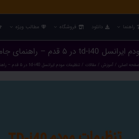
راهنما
دانلود
فروشگاه
مطالب ویژه
ر ۵ قدم – راهنمای جامع [بهار ۹۹]
فحه اصلی
/
آموزش
/
مقالات
/
تنظیمات مودم ایرانسل td-i40 در ۵ قدم – راهنمای جامع [بهار ۹۹]