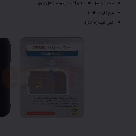
مودم ایرانسل TD-i40 و آداپتور مودم (کابل برق)
سیم کارت td-lte.
کابل شبکه(RJ45).