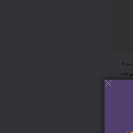
مودم ایرانسل TD-i40 یک مدل از مودم های داخلی و رومیزی TD-LTE یا همان اینترنت ثابت شرکت ایرانسل می باشد، که به دلیل پشتیبانی از وای ‌فای دو بانده و فرکانس ۵
 زرد طراحی شده