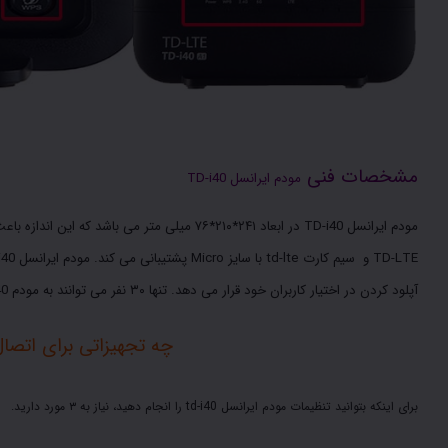
مشخصات فنی
مودم ایرانسل TD-i40
مودم ایرانسل TD-i40 در ابعاد ۲۴۱*۲۱۰*۷۶ میلی متر می باشد که این اندازه باعث ایجاد وزن ۲۵۰ کیلوگرم در مودم شده است.
TD-LTE و سیم کارت td-lte با سایز Micro پشتیبانی می کند.
آپلود کردن در اختیار کاربران خود قرار می دهد. تنها ۳۰ نفر می توانند به مودم td-i40 به طور همزمان متصل شوند.
چه تجهیزاتی برای اتصال به مودم ا
برای اینکه بتوانید تنظیمات مودم ایرانسل td-i40 را انجام دهید، نیاز به ۳ مورد دارید.