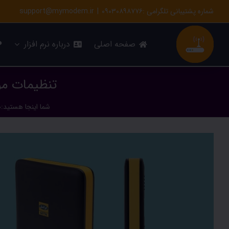
Ski
شماره پشتیبانی تلگرامی :۰۹۰۳۰۸۹۸۷۷۶
|
support@mymodem.ir
t
conten
صفحه اصلی
درباره نرم افزار
تنظیمات مودم ایرانسل td-i40 د
شما اینجا هستید
:
ص